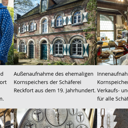
nd
Außenaufnahme des ehemaligen
Innenaufna
ort
Kornspeichers der Schäferei
Kornspeicher
Reckfort aus dem 19. Jahrhundert.
Verkaufs- u
m.
für alle Schä