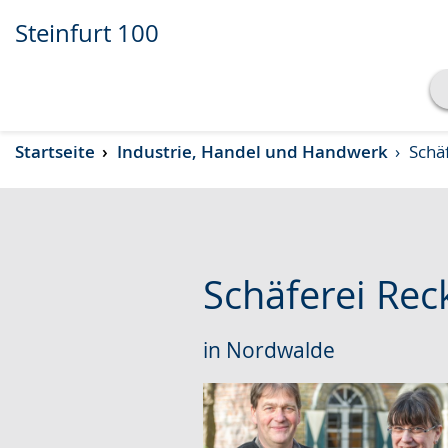
Steinfurt 100
Transkript anzeigen
Startseite
Industrie, Handel und Handwerk
Schäf
Abspielen
Pausieren
Schäferei Rec
in Nordwalde