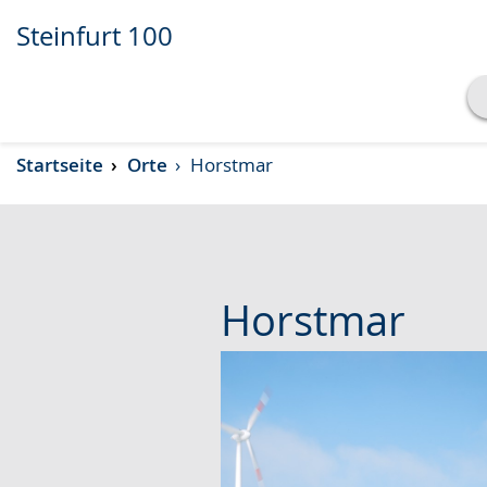
Steinfurt 100
Transkript anzeigen
Startseite
Orte
Horstmar
Abspielen
Pausieren
Horstmar