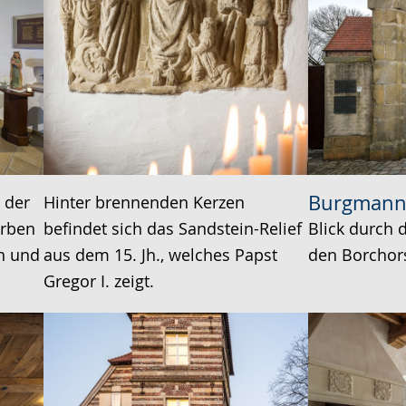
Burgmann
h der
Hinter brennenden Kerzen
arben
befindet sich das Sandstein-Relief
Blick durch 
n und
aus dem 15. Jh., welches Papst
den Borchors
Gregor I. zeigt.