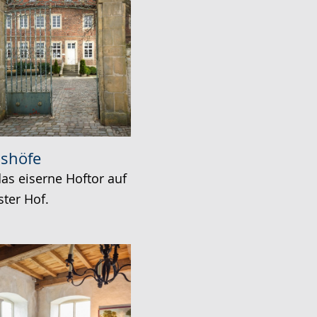
shöfe
das eiserne Hoftor auf
ter Hof.