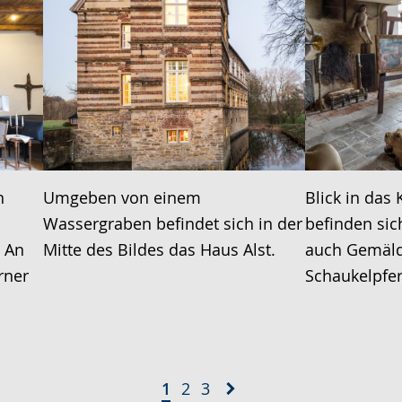
n
Umgeben von einem
Blick in das
Wassergraben befindet sich in der
befinden si
 An
Mitte des Bildes das Haus Alst.
auch Gemäld
rner
Schaukelpfer
1
2
3